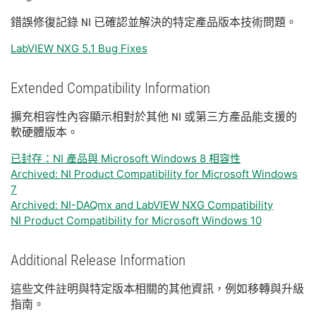
錯誤
修復
記錄 NI 已
確認
並
解決
的
特定
產品
版本
技術
問題。
LabVIEW NXG 5.1 Bug Fixes
Extended Compatibility Information
擴充
相容性
內容
顯示
相
對於
其他 NI 或
第三
方
產品
能
支援
的
軟
硬體
版本。
已封存：NI 產品與 Microsoft Windows 8 相容性
Archived: NI Product Compatibility for Microsoft Windows
7
Archived: NI-DAQmx and LabVIEW NXG Compatibility
NI Product Compatibility for Microsoft Windows 10
Additional Release Information
這些
文件
註明
與
特定
版本
相關
的
其他
資訊，
例如
移轉
與
升級
指南。