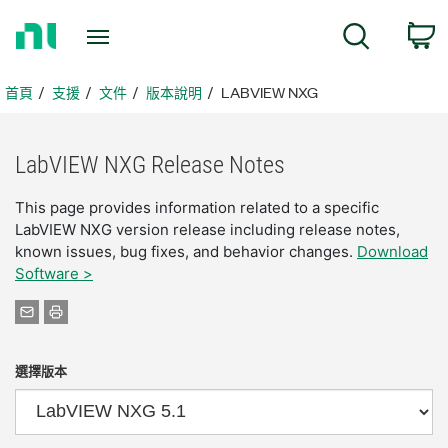
返
搜尋
回
首
頁
首頁
支援
文件
版本說明
LABVIEW NXG
LabVIEW NXG Release Notes
This page provides information related to a specific
LabVIEW NXG version release including release notes,
known issues, bug fixes, and behavior changes.
Download
Software >
選擇版本