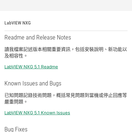
LabVIEW NXG
Readme and Release Notes
讀
我
檔案
記述
版本
相關
重要
資訊，
包括
安裝
說明、
新
功能
以
及
相容性。
LabVIEW NXG 5.1 Readme
Known Issues and Bugs
已知
問題
記錄
技術
問題，
概括
常見
問題
到
當機
或
停止
回應
等
嚴重
問題。
LabVIEW NXG 5.1 Known Issues
Bug Fixes