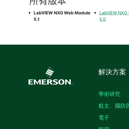
所有
版本
LabVIEW NXG Web Module
LabVIEW NXG
5.1
5.0
解決方案
學術研究
航太、國防
電子
能源