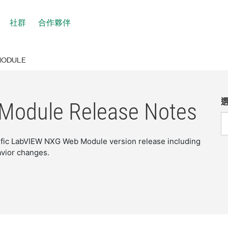
社群
合作夥伴
MODULE
Module Release Notes
cific LabVIEW NXG Web Module version release including
avior changes.