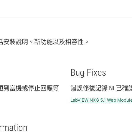
括
安裝
說明、
新
功能
以及
相容性。
Bug Fixes
題
到
當機
或
停止
回應
等
錯誤
修復
記錄 NI 已
確
LabVIEW NXG 5.1 Web Module
ormation