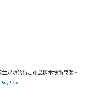
認
並
解決
的
特定
產品
版本
技術
問題。
 Bug Fixes