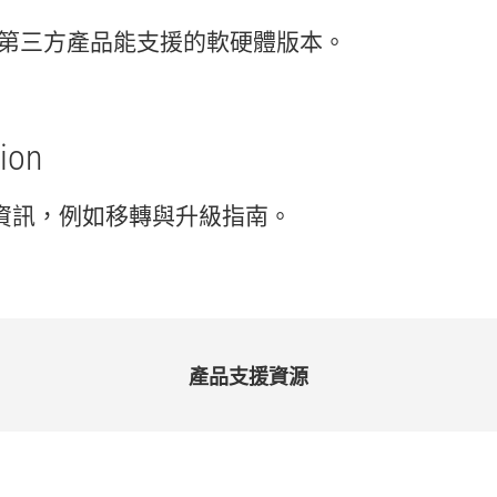
第三
方
產品
能
支援
的
軟
硬體
版本。
ion
資訊，
例如
移轉
與
升級
指南。
產品
支援
資源