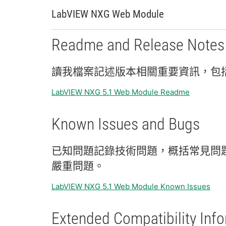
LabVIEW NXG Web Module
Readme and Release Notes
讀
我
檔案
記述
版本
相關
重要
資訊，
包
LabVIEW NXG 5.1 Web Module Readme
Known Issues and Bugs
已知
問題
記錄
技術
問題，
概括
常見
問
嚴重
問題。
LabVIEW NXG 5.1 Web Module Known Issues
Extended Compatibility Inf