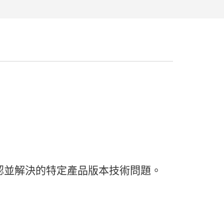
認
並
解決
的
特定
產品
版本
技術
問題。