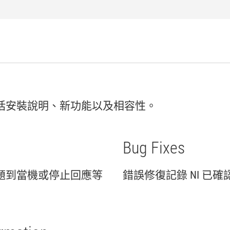
括
安裝
說明、
新
功能
以及
相容性。
Bug Fixes
題
到
當機
或
停止
回應
等
錯誤
修復
記錄 NI 已
確