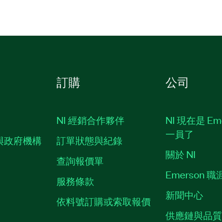
訂購
公司
NI 經銷合作夥伴
NI 現在是 Em
一員了
與政府機構
訂單狀態與紀錄
關於 NI
查詢報價單
Emerson 
服務條款
新聞中心
依料號訂購或索取報價
供應鏈與品