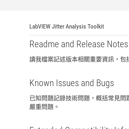
LabVIEW Jitter Analysis Toolkit
Readme and Release Notes
讀
我
檔案
記述
版本
相關
重要
資訊，
包
Known Issues and Bugs
已知
問題
記錄
技術
問題，
概括
常見
問
嚴重
問題。