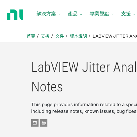
返
回
解決方案
產品
專業觀點
支援
首
頁
首頁
支援
文件
版本說明
LABVIEW JITTER AN
LabVIEW Jitter Anal
Notes
This page provides information related to a speci
including release notes, known issues, bug fixe