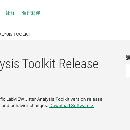
社群
合作夥伴
ALYSIS TOOLKIT
ysis Toolkit Release
fic LabVIEW Jitter Analysis Toolkit version release
s, and behavior changes.
Download Software >