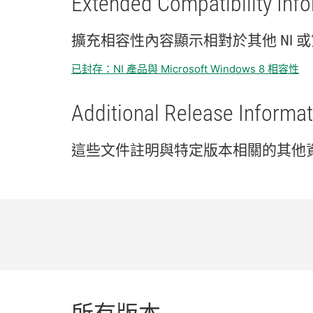
Extended Compatibility Inf
擴充
相容性
內容
顯示
相
對於
其他 NI 或
已封存：NI 產品與 Microsoft Windows 8 相容性
Additional Release Informat
這些
文件
註明
與
特定
版本
相關
的
其他