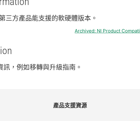
ormation
第三
方
產品
能
支援
的
軟
硬體
版本。
Archived: NI Product Compati
ion
資訊，
例如
移轉
與
升級
指南。
產品
支援
資源