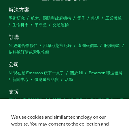
解決方案
學術研究
航太、國防與政府機構
電子
能源
工業機械
生命科學
半導體
交通運輸
訂購
NI 經銷合作夥伴
訂單狀態與紀錄
查詢報價單
服務條款
依料號訂購或索取報價
公司
NI 現在是 Emerson 旗下一員了
關於 NI
Emerson 職涯發展
新聞中心
供應鏈與品質
活動
支援
下載
產品說明書
討論區
啟動產品
提交服務需求
網
站建議
We use cookies and similar technology on our
website. You may consent to the collection and
Twitter
Facebook
YouTu
In