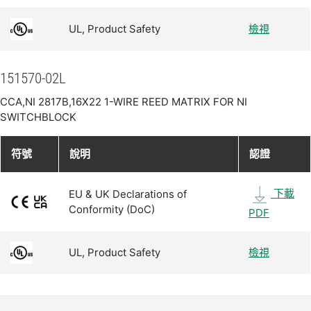
UL, Product Safety
檢視
151570-02L
CCA,NI 2817B,16X22 1-WIRE REED MATRIX FOR NI
SWITCHBLOCK
符號
說明
認證
下載
EU & UK Declarations of
Conformity (DoC)
PDF
UL, Product Safety
檢視