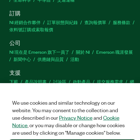
訂購
NI 經銷合作夥伴
訂單狀態與紀錄
查詢報價單
服務條款
依料號訂購或索取報價
公司
NI 現在是 Emerson 旗下一員了
關於 NI
Emerson 職涯發展
新聞中心
供應鏈與品質
活動
支援
下載
產品說明書
討論區
啟動產品
提交服務需求
網
站建議
We use cookies and similar technology on our
Twitter
Facebook
YouTu
In
website. You may consent to the collection and
use described in our
Privacy Notice
and
Cookie
Notice
, or you may disable or change how cookies
are used by clicking on "Manage cookies" below.
©
NATIONAL INSTRUMENTS CORP. 保留所有權利。