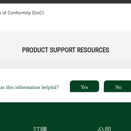
s of Conformity (DoC)
PRODUCT SUPPORT RESOURCES
Yes
No
s this information helpful?
訂購
公司