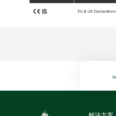
EU & UK Declaration
Wa
解決方案