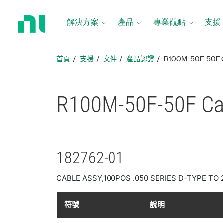
返
回
解決方案
產品
專業觀點
支援
首
頁
首頁
支援
文件
產品認證
R100M-50F-50
R100M-50F-50F C
182762-01
CABLE ASSY,100POS .050 SERIES D-TYPE TO
符號
說明