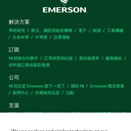
解決方案
學術研究
航太、國防與政府機構
電子
能源
工業機械
生命科學
半導體
交通運輸
訂購
NI 經銷合作夥伴
訂單狀態與紀錄
查詢報價單
服務條款
依料號訂購或索取報價
公司
NI 現在是 Emerson 旗下一員了
關於 NI
Emerson 職涯發展
新聞中心
供應鏈與品質
活動
支援
下載
產品說明書
討論區
啟動產品
提交服務需求
網
站建議
We use cookies and similar technology on our