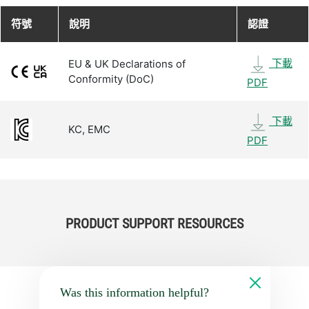
符號
說明
認證
下載
EU & UK Declarations of
Conformity (DoC)
PDF
下載
KC, EMC
PDF
PRODUCT SUPPORT RESOURCES
Was this information helpful?