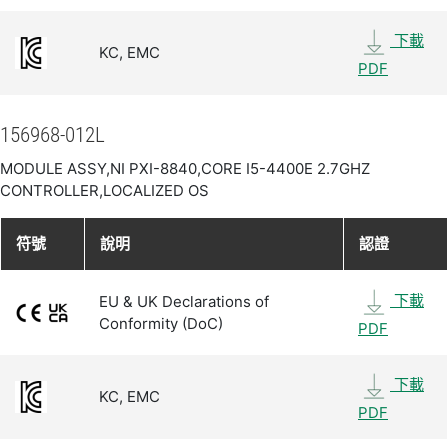
下載
KC, EMC
PDF
156968-012L
MODULE ASSY,NI PXI-8840,CORE I5-4400E 2.7GHZ
CONTROLLER,LOCALIZED OS
符號
說明
認證
下載
EU & UK Declarations of
Conformity (DoC)
PDF
下載
KC, EMC
PDF