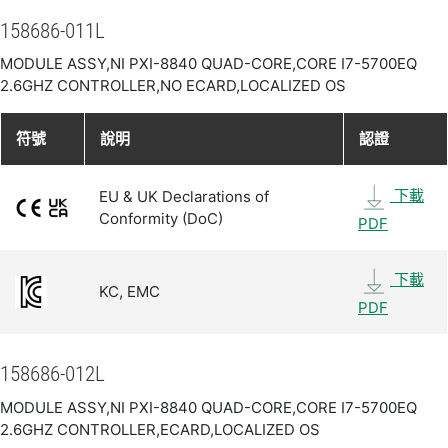
158686-011L
MODULE ASSY,NI PXI-8840 QUAD-CORE,CORE I7-5700EQ
2.6GHZ CONTROLLER,NO ECARD,LOCALIZED OS
符號
說明
認證
下載
EU & UK Declarations of
Conformity (DoC)
PDF
下載
KC, EMC
PDF
158686-012L
MODULE ASSY,NI PXI-8840 QUAD-CORE,CORE I7-5700EQ
2.6GHZ CONTROLLER,ECARD,LOCALIZED OS