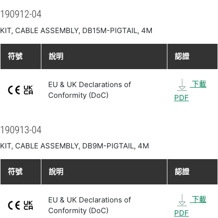
190912-04
KIT, CABLE ASSEMBLY, DB15M-PIGTAIL, 4M
符號
說明
認證
下載
EU & UK Declarations of
Conformity (DoC)
PDF
190913-04
KIT, CABLE ASSEMBLY, DB9M-PIGTAIL, 4M
符號
說明
認證
下載
EU & UK Declarations of
Conformity (DoC)
PDF