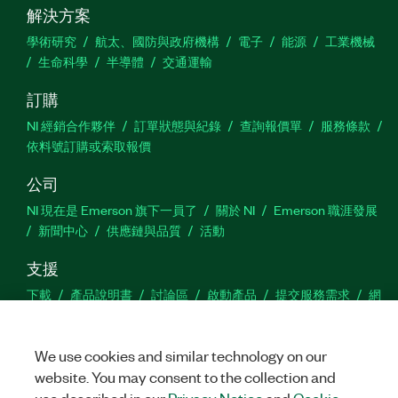
解決方案
學術研究
航太、國防與政府機構
電子
能源
工業機械
生命科學
半導體
交通運輸
訂購
NI 經銷合作夥伴
訂單狀態與紀錄
查詢報價單
服務條款
依料號訂購或索取報價
公司
NI 現在是 Emerson 旗下一員了
關於 NI
Emerson 職涯發展
新聞中心
供應鏈與品質
活動
支援
下載
產品說明書
討論區
啟動產品
提交服務需求
網
站建議
We use cookies and similar technology on our
Twitter
Facebook
YouTu
In
website. You may consent to the collection and