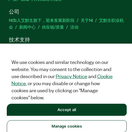
公司
NI加入艾默生旗下，迎来发展新阶段
关于NI
艾默生职业机
会
新闻中心
供应链/质量
活动
技术支持
下载
产品文档
激活产品
提交服务申请
网站反馈
We use cookies and similar technology on our
we
website. You may consent to the collection and
use described in our
Privacy Notice
and
Cookie
Notice
, or you may disable or change how
cookies are used by clicking on "Manage
©
NATIONAL INSTRUMENTS CORP. 恩艾 (中国) 仪器有限公司 版权所
有.
沪ICP备09002359号.
沪公网安备 31011502018878号
cookies" below.
法律信息
|
IMPRINT
|
中国特定隐私声明
|
隐私声明
|
Manage
Accept all
cookies
Manage cookies