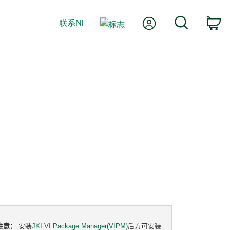
我的账户
搜索
联系NI
购
注意：
安装
JKI VI Package Manager(VIPM)
后方可安装