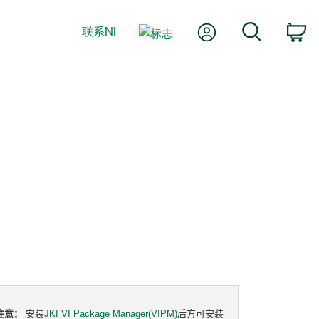
我的账户
搜索
联系NI
购
注意：
安装
JKI VI Package Manager(VIPM)
后方可安装