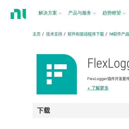
返
回
解决方案
产品与服务
趋势瞭望
主
页
主页
技术支持
软件和驱动程序下载
NI软件产
FlexLog
FlexLogger插件开
+ 了解更多
下载