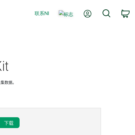
我的账户
搜索
联系NI
购
it
采集数据。
下载