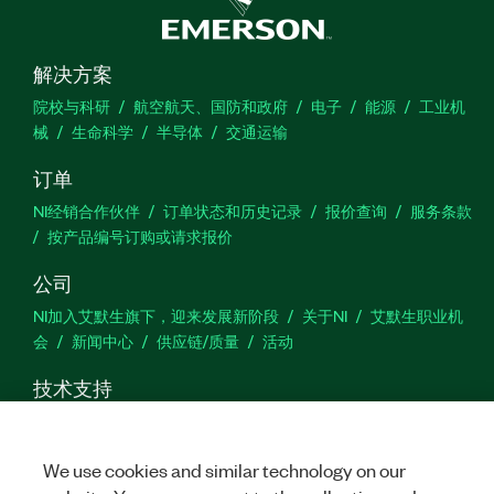
解决方案
院校与科研
航空航天、国防和政府
电子
能源
工业机
械
生命科学
半导体
交通运输
订单
NI经销合作伙伴
订单状态和历史记录
报价查询
服务条款
按产品编号订购或请求报价
公司
NI加入艾默生旗下，迎来发展新阶段
关于NI
艾默生职业机
会
新闻中心
供应链/质量
活动
技术支持
下载
产品文档
激活产品
提交服务申请
网站反馈
We use cookies and similar technology on our
we