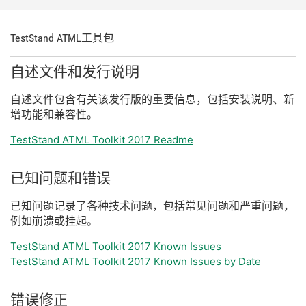
TestStand ATML
工具包
自述
文件
和
发行
说明
自述
文件
包含
有关
该
发行
版
的
重要
信息，
包括
安装
说明、
新
增
功能
和
兼容
性。
TestStand ATML Toolkit 2017 Readme
已知
问题
和
错误
已知
问题
记录
了
各种
技术
问题，
包括
常见
问题
和
严重
问题，
例如
崩溃
或
挂
起。
TestStand ATML Toolkit 2017 Known Issues
TestStand ATML Toolkit 2017 Known Issues by Date
错误
修正