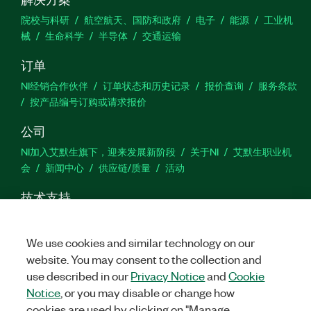
院校与科研
航空航天、国防和政府
电子
能源
工业机
械
生命科学
半导体
交通运输
订单
NI经销合作伙伴
订单状态和历史记录
报价查询
服务条款
按产品编号订购或请求报价
公司
NI加入艾默生旗下，迎来发展新阶段
关于NI
艾默生职业机
会
新闻中心
供应链/质量
活动
技术支持
下载
产品文档
激活产品
提交服务申请
网站反馈
We use cookies and similar technology on our
website. You may consent to the collection and
we
use described in our
Privacy Notice
and
Cookie
Notice
, or you may disable or change how
cookies are used by clicking on "Manage