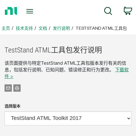
返
搜索
回
主
页
主页
技术支持
文档
发行说明
TESTSTAND ATML工具包
TestStand ATML
工具
包
发行
说明
该页面提供与特定TestStand ATML工具包版本发行有关的信
息，包括发行说明、已知问题、错误修正和行为更改。
下载软
件 >
选择版本