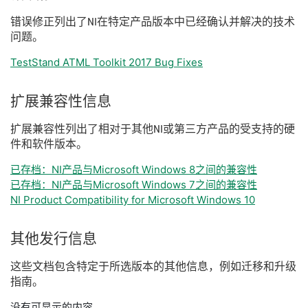
错误
修正
列出
了
NI
在
特定
产品
版本
中
已经
确认
并
解决
的
技术
问题。
TestStand ATML Toolkit 2017 Bug Fixes
扩展
兼容
性
信息
扩展
兼容
性
列出
了
相
对于
其他
NI
或
第三
方
产品
的
受
支持
的
硬
件
和
软件
版本。
已存档：NI产品与Microsoft Windows 8之间的兼容性
已存档：NI产品与Microsoft Windows 7之间的兼容性
NI Product Compatibility for Microsoft Windows 10
其他
发行
信息
这些
文
档
包含
特定
于
所
选
版本
的
其他
信息，
例如
迁移
和
升级
指南。
没有可显示的内容