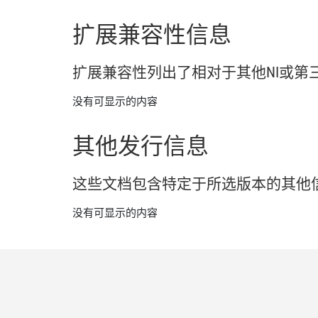
扩展
兼容
性
信息
扩展
兼容
性
列出
了
相
对于
其他
NI
或
第
没有可显示的内容
其他
发行
信息
这些
文
档
包含
特定
于
所
选
版本
的
其他
没有可显示的内容