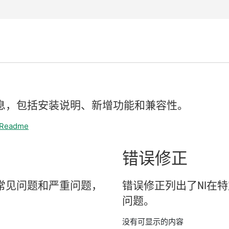
息，
包括
安装
说明、
新增
功能
和
兼容
性。
1 Readme
错误
修正
常见
问题
和
严重
问题，
错误
修正
列出
了
NI
在
特
问题。
没有可显示的内容