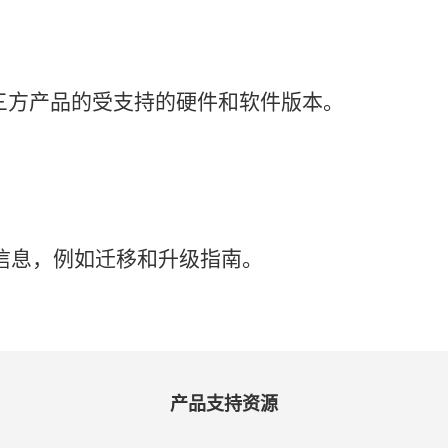
三
方
产品
的
受
支持
的
硬件
和
软件
版本。
信息，
例如
迁移
和
升级
指南。
产品
支持
资源