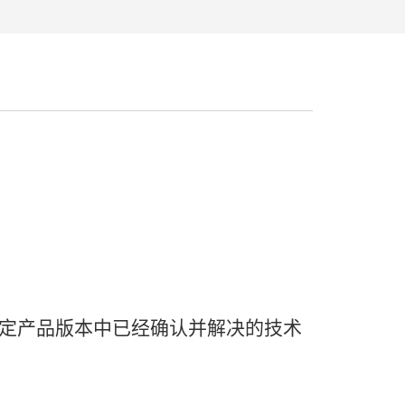
定
产品
版本
中
已经
确认
并
解决
的
技术