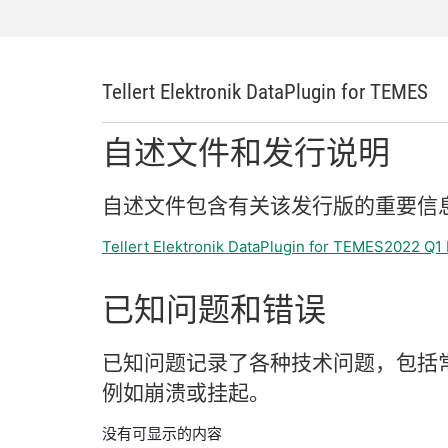
Tellert Elektronik DataPlugin for TEMES
自述
文件
和
发行
说明
自述
文件
包含
有关
该
发行
版
的
重要
信
Tellert Elektronik DataPlugin for TEMES2022 Q
已知
问题
和
错误
已知
问题
记录
了
各种
技术
问题，
包括
例如
崩溃
或
挂
起。
没有可显示的内容