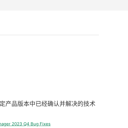
定
产品
版本
中
已经
确认
并
解决
的
技术
nager 2023 Q4 Bug Fixes