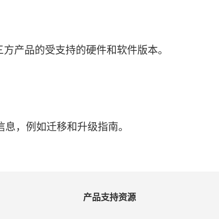
三
方
产品
的
受
支持
的
硬件
和
软件
版本。
信息，
例如
迁移
和
升级
指南。
产品
支持
资源