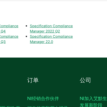
 Compliance
Specification Compliance
 Q4
Manager 2022 Q2
 Compliance
Specification Compliance
 Q3
Manager 22.0
订单
公司
NI经销合作伙伴
NI加入艾默
发展新阶段