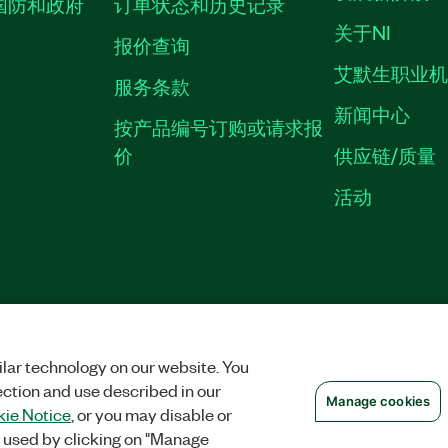
国防和政府
订单状态和历史记录
关于NI
报价查询
艾默生职业
服务条款
新闻中心
按产品编号订购或请求报
价
供应链/质量
活动
中国特定隐私声明
|
隐私声明
|
MANAGE COOKIES
©
2026
NATIONAL INS
沪ICP备09002359号.
lar technology on our website. You
ection and use described in our
Manage cookies
ie Notice
, or you may disable or
 used by clicking on "Manage