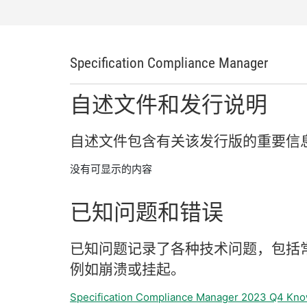
Specification Compliance Manager
自述
文件
和
发行
说明
自述
文件
包含
有关
该
发行
版
的
重要
信
没有可显示的内容
已知
问题
和
错误
已知
问题
记录
了
各种
技术
问题，
包括
例如
崩溃
或
挂
起。
Specification Compliance Manager 2023 Q4 Kno