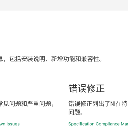
息，
包括
安装
说明、
新增
功能
和
兼容
性。
错误
修正
常见
问题
和
严重
问题，
错误
修正
列出
了
NI
在
特
问题。
wn Issues
Specification Compliance Ma