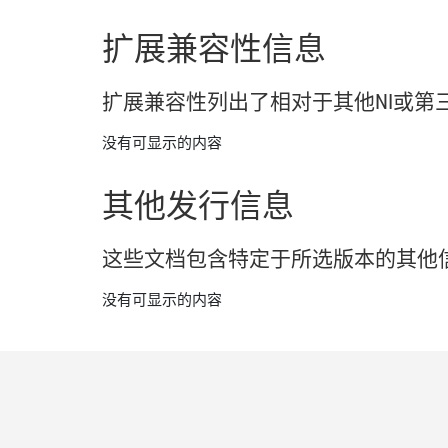
扩展
兼容
性
信息
扩展
兼容
性
列出
了
相
对于
其他
NI
或
第
没有可显示的内容
其他
发行
信息
这些
文
档
包含
特定
于
所
选
版本
的
其他
没有可显示的内容