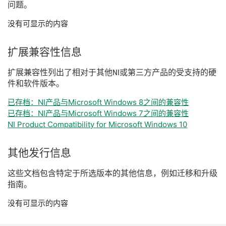
问题。
没有可显示的内容
扩展
兼容
性
信息
扩展
兼容
性
列出
了
相
对于
其他
NI
或
第三
方
产品
的
受
支持
的
硬
件
和
软件
版本。
已存档：NI产品与Microsoft Windows 8之间的兼容性
已存档：NI产品与Microsoft Windows 7之间的兼容性
NI Product Compatibility for Microsoft Windows 10
其他
发行
信息
这些
文
档
包含
特定
于
所
选
版本
的
其他
信息，
例如
迁移
和
升级
指南。
没有可显示的内容