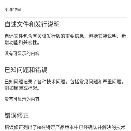
NI-
RFPM
自述
文件
和
发行
说明
自述
文件
包含
有关
该
发行
版
的
重要
信息，
包括
安装
说明、
新
增
功能
和
兼容
性。
没有可显示的内容
已知
问题
和
错误
已知
问题
记录
了
各种
技术
问题，
包括
常见
问题
和
严重
问题，
例如
崩溃
或
挂
起。
没有可显示的内容
错误
修正
错误
修正
列出
了
NI
在
特定
产品
版本
中
已经
确认
并
解决
的
技术