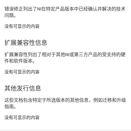
错误
修正
列出
了
NI
在
特定
产品
版本
中
已经
确认
并
解决
的
技术
问题。
没有可显示的内容
扩展
兼容
性
信息
扩展
兼容
性
列出
了
相
对于
其他
NI
或
第三
方
产品
的
受
支持
的
硬
件
和
软件
版本。
没有可显示的内容
其他
发行
信息
这些
文
档
包含
特定
于
所
选
版本
的
其他
信息，
例如
迁移
和
升级
指南。
没有可显示的内容