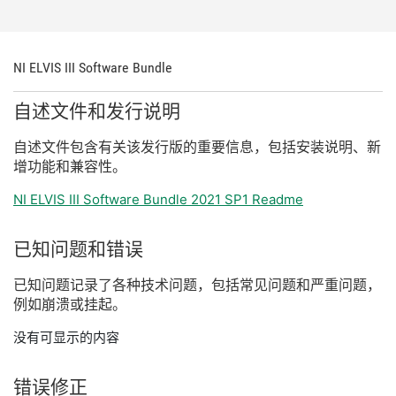
NI ELVIS III Software Bundle
自述
文件
和
发行
说明
自述
文件
包含
有关
该
发行
版
的
重要
信息，
包括
安装
说明、
新
增
功能
和
兼容
性。
NI ELVIS III Software Bundle 2021 SP1 Readme
已知
问题
和
错误
已知
问题
记录
了
各种
技术
问题，
包括
常见
问题
和
严重
问题，
例如
崩溃
或
挂
起。
没有可显示的内容
错误
修正