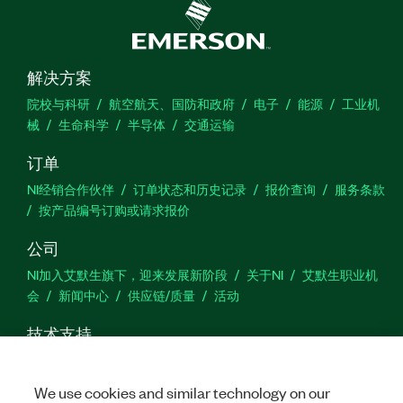
解决方案
院校与科研
航空航天、国防和政府
电子
能源
工业机
械
生命科学
半导体
交通运输
订单
NI经销合作伙伴
订单状态和历史记录
报价查询
服务条款
按产品编号订购或请求报价
公司
NI加入艾默生旗下，迎来发展新阶段
关于NI
艾默生职业机
会
新闻中心
供应链/质量
活动
技术支持
下载
产品文档
激活产品
提交服务申请
网站反馈
We use cookies and similar technology on our