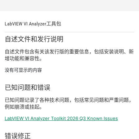
LabVIEW VI Analyzer
工具包
自述
文件
和
发行
说明
自述
文件
包含
有关
该
发行
版
的
重要
信息，
包括
安装
说明、
新
增
功能
和
兼容
性。
没有可显示的内容
已知
问题
和
错误
已知
问题
记录
了
各种
技术
问题，
包括
常见
问题
和
严重
问题，
例如
崩溃
或
挂
起。
LabVIEW VI Analyzer Toolkit 2026 Q3 Known Issues
错误
修正