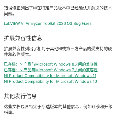
错误
修正
列出
了
NI
在
特定
产品
版本
中
已经
确认
并
解决
的
技术
问题。
LabVIEW VI Analyzer Toolkit 2026 Q3 Bug Fixes
扩展
兼容
性
信息
扩展
兼容
性
列出
了
相
对于
其他
NI
或
第三
方
产品
的
受
支持
的
硬
件
和
软件
版本。
已存档：NI产品与Microsoft Windows 8之间的兼容性
已存档：NI产品与Microsoft Windows 7之间的兼容性
NI Product Compatibility for Microsoft Windows 11
NI Product Compatibility for Microsoft Windows 10
其他
发行
信息
这些
文
档
包含
特定
于
所
选
版本
的
其他
信息，
例如
迁移
和
升级
指南。