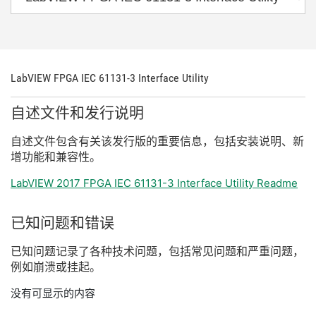
LabVIEW FPGA IEC 61131-3 Interface Utility
自述
文件
和
发行
说明
自述
文件
包含
有关
该
发行
版
的
重要
信息，
包括
安装
说明、
新
增
功能
和
兼容
性。
LabVIEW 2017 FPGA IEC 61131-3 Interface Utility Readme
已知
问题
和
错误
已知
问题
记录
了
各种
技术
问题，
包括
常见
问题
和
严重
问题，
例如
崩溃
或
挂
起。
没有可显示的内容