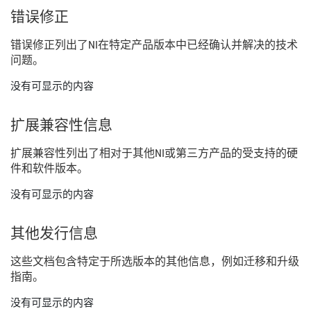
错误
修正
错误
修正
列出
了
NI
在
特定
产品
版本
中
已经
确认
并
解决
的
技术
问题。
没有可显示的内容
扩展
兼容
性
信息
扩展
兼容
性
列出
了
相
对于
其他
NI
或
第三
方
产品
的
受
支持
的
硬
件
和
软件
版本。
没有可显示的内容
其他
发行
信息
这些
文
档
包含
特定
于
所
选
版本
的
其他
信息，
例如
迁移
和
升级
指南。
没有可显示的内容