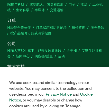
院校与科研
航空航天、国防和政府
电子
能源
工业机
械
生命科学
半导体
交通运输
订单
NI经销合作伙伴
订单状态和历史记录
报价查询
服务条款
按产品编号订购或请求报价
公司
NI加入艾默生旗下，迎来发展新阶段
关于NI
艾默生职业机
会
新闻中心
供应链/质量
活动
技术支持
下载
产品文档
激活产品
提交服务申请
网站反馈
We use cookies and similar technology on our
website. You may consent to the collection and
we
use described in our
Privacy Notice
and
Cookie
Notice
, or you may disable or change how
cookies are used by clicking on "Manage
©
2026
NATIONAL INSTRUMENTS CORP. 恩艾 (中国) 仪器有限公司