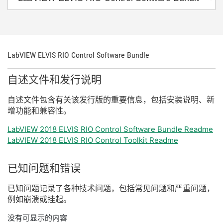
LabVIEW ELVIS RIO Control Software Bundle
自述
文件
和
发行
说明
自述
文件
包含
有关
该
发行
版
的
重要
信息，
包括
安装
说明、
新
增
功能
和
兼容
性。
LabVIEW 2018 ELVIS RIO Control Software Bundle Readme
LabVIEW 2018 ELVIS RIO Control Toolkit Readme
已知
问题
和
错误
已知
问题
记录
了
各种
技术
问题，
包括
常见
问题
和
严重
问题，
例如
崩溃
或
挂
起。
没有可显示的内容