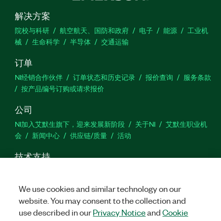
解决方案
院校与科研
航空航天、国防和政府
电子
能源
工业机
械
生命科学
半导体
交通运输
订单
NI经销合作伙伴
订单状态和历史记录
报价查询
服务条款
按产品编号订购或请求报价
公司
NI加入艾默生旗下，迎来发展新阶段
关于NI
艾默生职业机
会
新闻中心
供应链/质量
活动
技术支持
下载
产品文档
激活产品
提交服务申请
网站反馈
We use cookies and similar technology on our
website. You may consent to the collection and
we
use described in our
Privacy Notice
and
Cookie