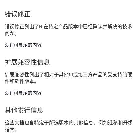
错误
修正
错误
修正
列出
了
NI
在
特定
产品
版本
中
已经
确认
并
解决
的
技术
问题。
没有可显示的内容
扩展
兼容
性
信息
扩展
兼容
性
列出
了
相
对于
其他
NI
或
第三
方
产品
的
受
支持
的
硬
件
和
软件
版本。
没有可显示的内容
其他
发行
信息
这些
文
档
包含
特定
于
所
选
版本
的
其他
信息，
例如
迁移
和
升级
指南。