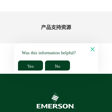
产品​支持​资源
Was this information helpful?
Yes
No