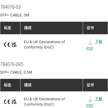
784076-03
SFP+ CABLE, 3M
标志
描述
证书
下载
EU & UK Declarations of
Conformity (DoC)
PDF
784076-0R5
SFP+ CABLE, 0.5M
标志
描述
证书
下载
EU & UK Declarations of
Conformity (DoC)
PDF