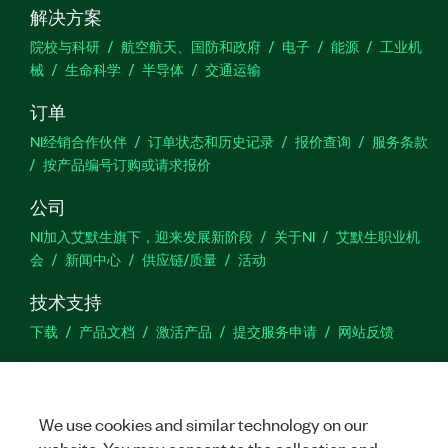
解决方案
院校与科研
航空航天、国防和政府
电子
能源
工业机
械
生命科学
半导体
交通运输
订单
NI经销合作伙伴
订单状态和历史记录
报价查询
服务条款
按产品编号订购或请求报价
公司
NI加入艾默生旗下，迎来发展新阶段
关于NI
艾默生职业机
会
新闻中心
供应链/质量
活动
技术支持
下载
产品文档
激活产品
提交服务申请
网站反馈
we
We use cookies and similar technology on our