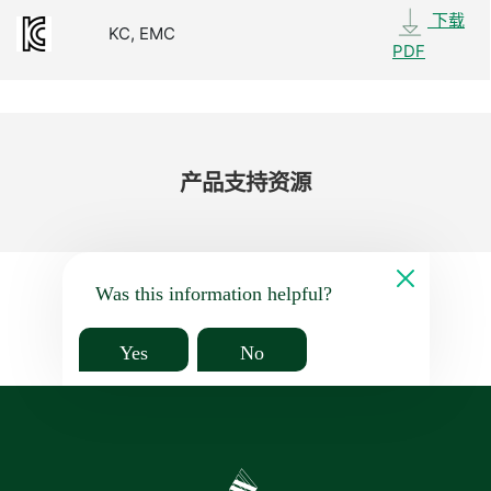
下载
KC, EMC
PDF
产品​支持​资源
Was this information helpful?
Yes
No