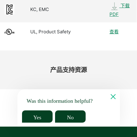
下载
KC, EMC
PDF
UL, Product Safety
查看
产品​支持​资源
Was this information helpful?
Yes
No