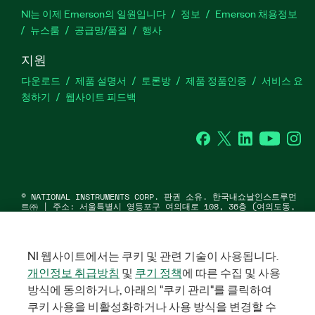
NI는 이제 Emerson의 일원입니다
정보
Emerson 채용정보
뉴스룸
공급망/품질
행사
지원
다운로드
제품 설명서
토론방
제품 정품인증
서비스 요
청하기
웹사이트 피드백
Facebook
Twitter
LinkedIn
YouTu
In
©
NATIONAL INSTRUMENTS CORP. 판권 소유. 한국내쇼날인스트루먼
트㈜ | 주소: 서울특별시 영등포구 여의대로 108, 36층 (여의도동,
파크원 타워1) | 대표자: 수리후앗, 페드로와이안드라데 | 사업자 등
록번호: 214-81-91583 | 대표전화: 02-3451-3400
법적정보
|
IMPRINT
|
개인정보 취급방침
|
쿠키 관리
NI 웹사이트에서는 쿠키 및 관련 기술이 사용됩니다.
개인정보 취급방침
및
쿠기 정책
에 따른 수집 및 사용
방식에 동의하거나, 아래의 "쿠키 관리"를 클릭하여
쿠키 사용을 비활성화하거나 사용 방식을 변경할 수