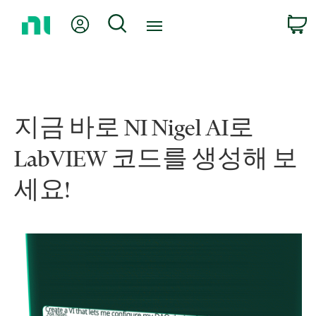
홈
내 계정
검색
페
이
지
로
돌
아
지금 바로 NI Nigel AI로
가
기
LabVIEW 코드를 생성해 보
세요!