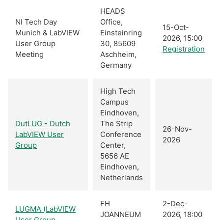
HEADS
NI Tech Day
Office,
15-Oct-
Munich & LabVIEW
Einsteinring
2026, 15:00
User Group
30, 85609
Registration
Meeting
Aschheim,
Germany
High Tech
Campus
Eindhoven,
DutLUG - Dutch
The Strip
26-Nov-
LabVIEW User
Conference
2026
Group
Center,
5656 AE
Eindhoven,
Netherlands
FH
2-Dec-
LUGMA (LabVIEW
JOANNEUM
2026, 18:00
User Group