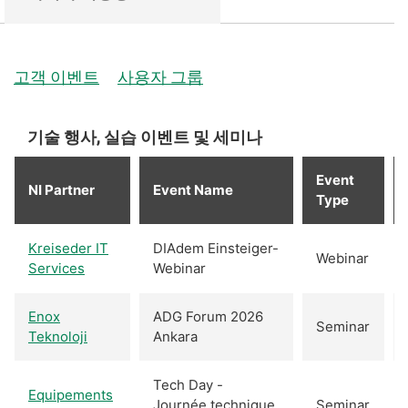
고객 이벤트
사용자 그룹
기술 행사, 실습 이벤트 및 세미나
Event
NI Partner
Event Name
Type
Kreiseder IT
DIAdem Einsteiger-
Webinar
Services
Webinar
Enox
ADG Forum 2026
Seminar
Teknoloji
Ankara
Tech Day -
Equipements
Journée technique
Seminar