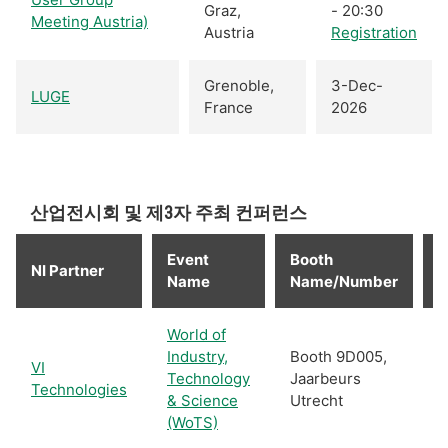
Graz,
- 20:30
Meeting Austria)
Austria
Registration
Grenoble,
3-Dec-
LUGE
France
2026
산업전시회 및 제3자 주최 컨퍼런스
Event
Booth
NI Partner
D
Name
Name/Number
World of
2
Industry,
Booth 9D005,
VI
2
Technology
Jaarbeurs
Technologies
2
& Science
Utrecht
2
(WoTS)