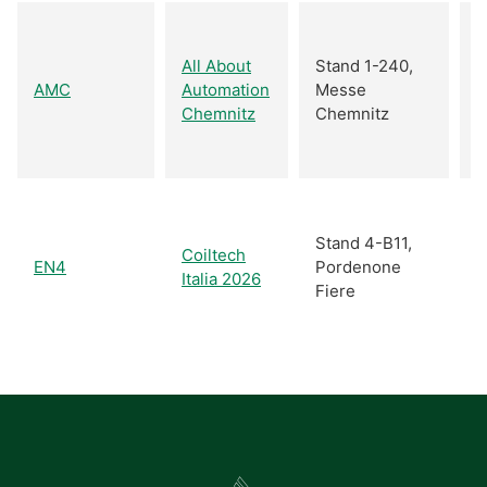
2
S
All About
Stand 1-240,
2
AMC
Automation
Messe
2
Chemnitz
Chemnitz
S
2
2
S
Stand 4-B11,
Coiltech
2
EN4
Pordenone
Italia 2026
2
Fiere
S
2