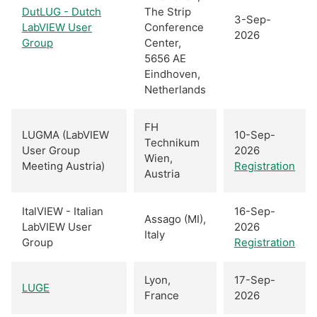
DutLUG - Dutch
The Strip
3-Sep-
LabVIEW User
Conference
2026
Group
Center,
5656 AE
Eindhoven,
Netherlands
FH
LUGMA (LabVIEW
10-Sep-
Technikum
User Group
2026
Wien,
Meeting Austria)
Registration
Austria
ItalVIEW - Italian
16-Sep-
Assago (MI),
LabVIEW User
2026
Italy
Group
Registration
Lyon,
17-Sep-
LUGE
France
2026