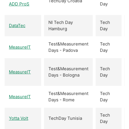
TechDay Croatia
ADD ProS
Day
NI Tech Day
Tech
DataTec
Hamburg
Day
Test&Measurement
Tech
MeasureIT
Days - Padova
Day
Test&Measurement
Tech
MeasureIT
Days - Bologna
Day
Test&Measurement
Tech
MeasureIT
Days - Rome
Day
Tech
Yotta Volt
TechDay Tunisia
Day