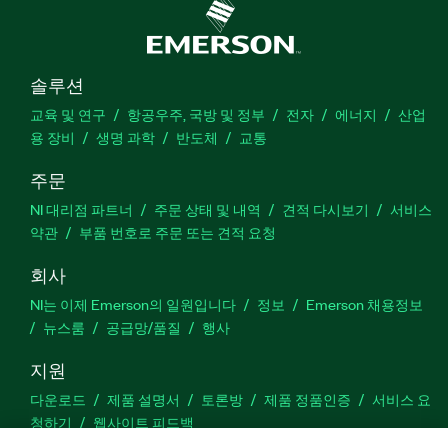
솔루션
교육 및 연구
항공우주, 국방 및 정부
전자
에너지
산업
용 장비
생명 과학
반도체
교통
주문
NI 대리점 파트너
주문 상태 및 내역
견적 다시보기
서비스
약관
부품 번호로 주문 또는 견적 요청
회사
NI는 이제 Emerson의 일원입니다
정보
Emerson 채용정보
뉴스룸
공급망/품질
행사
지원
다운로드
제품 설명서
토론방
제품 정품인증
서비스 요
청하기
웹사이트 피드백