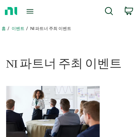
홈
검색
페
이
지
홈
이벤트
NI 파트너 주최 이벤트
로
돌
아
가
NI 파트너 주최 이벤트
기