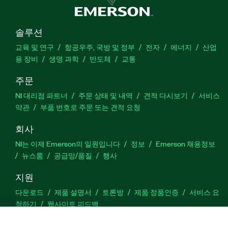
솔루션
교육 및 연구
항공우주, 국방 및 정부
전자
에너지
산업
용 장비
생명 과학
반도체
교통
주문
NI 대리점 파트너
주문 상태 및 내역
견적 다시보기
서비스
약관
부품 번호로 주문 또는 견적 요청
회사
NI는 이제 Emerson의 일원입니다
정보
Emerson 채용정보
뉴스룸
공급망/품질
행사
지원
다운로드
제품 설명서
토론방
제품 정품인증
서비스 요
청하기
웹사이트 피드백