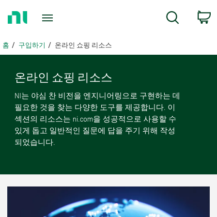
홈
검색
페
이
지
홈
구입하기
온라인 쇼핑 리소스
로
돌
아
온라인 쇼핑 리소스
가
NI는 야심 찬 비전을 엔지니어링으로 구현하는 데
기
필요한 것을 찾는 다양한 도구를 제공합니다. 이
섹션의 리소스는 ni.com을 성공적으로 사용할 수
있게 돕고 일반적인 질문에 답을 주기 위해 작성
되었습니다.