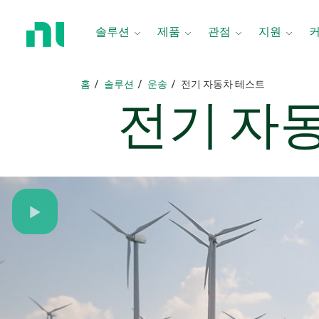
홈
페
솔루션
제품
관점
지원
이
지
로
홈
솔루션
운송
전기 자동차 테스트
돌
전기 자
아
가
기
Play
Video