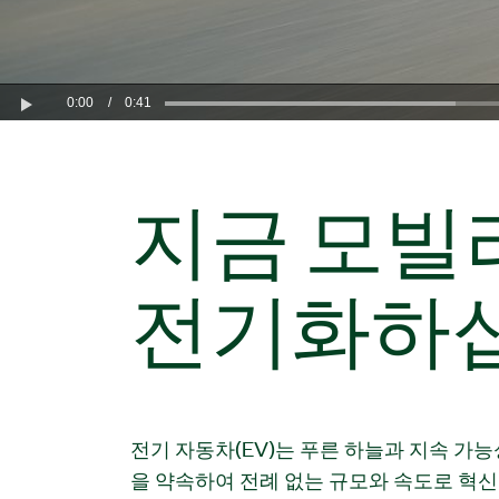
0:00
/
0:41
Play
지금 모빌
전기화하
전기 자동차(EV)는 푸른 하늘과 지속 가능
협하지 않는 안전성과 및 진화하는 성능 요
을 약속하여 전례 없는 규모와 속도로 혁
사항을 테스트해야 합니다. EV 배터리, 