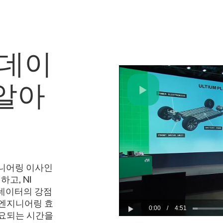
 데이
 알아
Play
Video
엔지니어링 이사인
하고, NI
 데이터의 강점
 엔지니어링 효
0:00
/
4:51
소요되는 시간을
Play