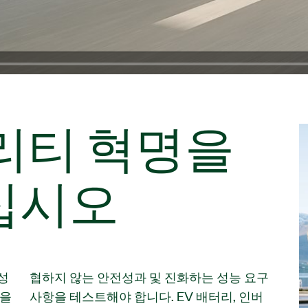
리티 혁명을
십시오
성
구
신을
인버