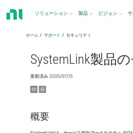
ホ
ー
ソリューション
製品
ビジョン
サ
ム
ペ
ー
ホーム
サポート
セキュリティ
ジ
に
戻
SystemLink
製品
の
る
更新済み 2025/07/15
概要
SystemLinkは、サービス指向アーキテクチャ (