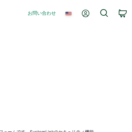
Myアカウント
検索
お問い合わせ
カ
ォームです。SystemLinkのセキュリティ機能