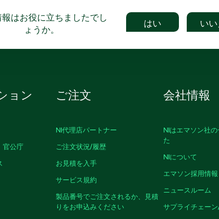
情報はお役に立ちましたでし
はい
いい
ょうか。
ション
ご注文
会社情報
NI代理店パートナー
NIはエマソン社
た
、官公庁
ご注文状況/履歴
NIについて
ス
お見積を入手
エマソン採用情報
サービス規約
ニュースルーム
製品番号でご注文されるか、見積
りをお申込みください
サプライチェーン