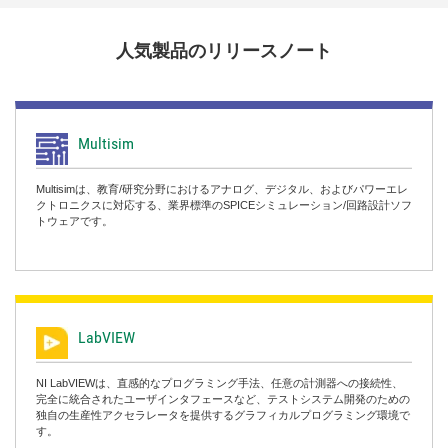
人気
製品
の
リリース
ノート
Multisim
Multisimは、教育/研究分野におけるアナログ、デジタル、およびパワーエレ
クトロニクスに対応する、業界標準のSPICEシミュレーション/回路設計ソフ
トウェアです。
LabVIEW
NI LabVIEWは、直感的なプログラミング手法、任意の計測器への接続性、
完全に統合されたユーザインタフェースなど、テストシステム開発のための
独自の生産性アクセラレータを提供するグラフィカルプログラミング環境で
す。