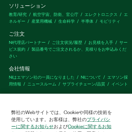
ソリューション
教育/研究
航空宇宙、防衛、官公庁
エレクトロニクス
エ
ネルギー
産業用機械
生命科学
半導体
モビリティ
ご注文
NI代理店パートナー
ご注文状況/履歴
お見積を入手
サー
ビス規約
製品番号でご注文されるか、見積りをお申込みくだ
さい
会社情報
NIはエマソン社の一員になりました
NIについて
エマソン採
用情報
ニュースルーム
サプライチェーン/品質
イベント
サポート
ダウンロード
製品ドキュメント
ディスカッションフォーラ
ム
弊社のWebサイトでは、Cookieや同様の技術を
製品のアクティブ化
サポートリクエスト
サイトに関
するご意見
使用しています。お客様は、弊社の
プライバシ
ーに関するお知らせ
および
Cookieに関するお知