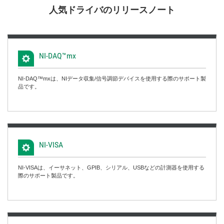
人気
ドライバ
の
リリース
ノート
NI-
DAQ™mx
NI-DAQ™mxは、NIデータ収集/信号調節デバイスを使用する際のサポート製
品です。
NI-
VISA
NI-VISAは、イーサネット、GPIB、シリアル、USBなどの計測器を使用する
際のサポート製品です。