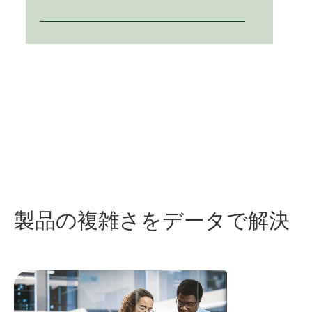
​製品
の
複雑
さ
を
データ
で
解決