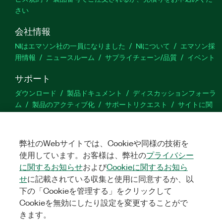
さい
会社情報
NIはエマソン社の一員になりました
NIについて
エマソン採
用情報
ニュースルーム
サプライチェーン/品質
イベント
サポート
ダウンロード
製品ドキュメント
ディスカッションフォーラ
ム
製品のアクティブ化
サポートリクエスト
サイトに関
するご意見
弊社のWebサイトでは、Cookieや同様の技術を
Twitter
YouTube
Faceb
In
使用しています。お客様は、弊社の
プライバシー
に関するお知らせ
および
Cookieに関するお知ら
せ
に記載されている収集と使用に同意するか、以
©
NATIONAL INSTRUMENTS CORP. ALL RIGHTS RESERVED.
下の「Cookieを管理する」をクリックして
Cookieを無効にしたり設定を変更することがで
法令関連情報
|
IMPRINT
|
プライバシー
|
クッキーを管理する
きます。