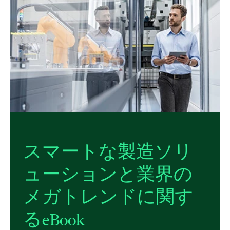
スマート
な
製造
ソリ
ューション
と
業界
の
メガ
トレンド
に関す
る
eBook