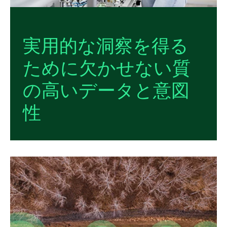
実用
的
な
洞察
を
得る
ため
に
欠
か
せ
ない
質
の
高い
データ
と
意図
性