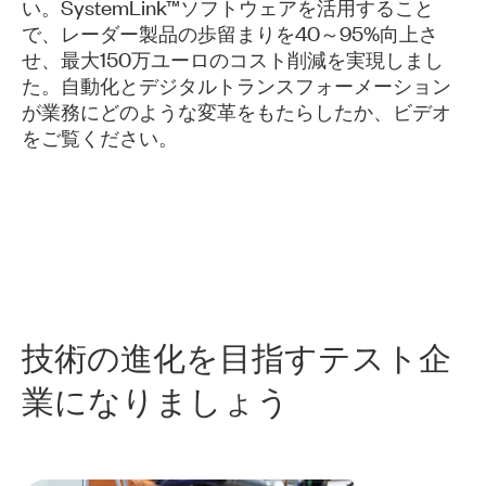
い。SystemLink™ソフトウェアを活用すること
で、レーダー製品の歩留まりを40～95%向上さ
せ、最大150万ユーロのコスト削減を実現しまし
た。自動化とデジタルトランスフォーメーション
が業務にどのような変革をもたらしたか、ビデオ
をご覧ください。
​技術
の
進化
を
目指す
テスト
企
業
に
なり
ま
しょう