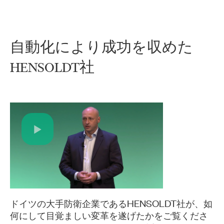
自動化
により
成功
を
収
め
た
HENSOLDT社
Play
Video
ドイツの大手防衛企業であるHENSOLDT社が、如
何にして目覚ましい変革を遂げたかをご覧くださ