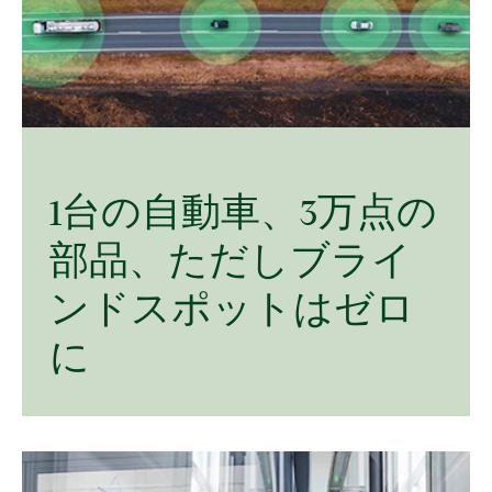
1
台
の
自動車、
3
万点
の
部品、
ただし
ブライ
ンド
スポット
は
ゼ
ロ
に