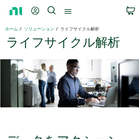
ホ
Myアカウント
検索
ー
ム
ペ
ホーム
ソリューション
ライフサイクル解析
ー
ライフサイクル
解析
ジ
に
戻
る