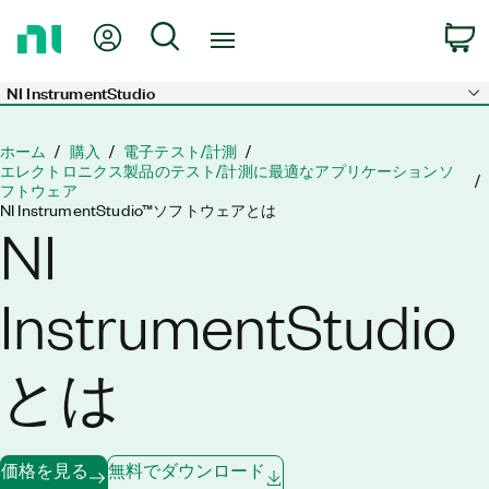
ホ
Myアカウント
検索
ー
ム
ペ
NI InstrumentStudio
Skip to main content
ー
ジ
ホーム
購入
電子テスト/計測
に
エレクトロニクス製品のテスト/計測に最適なアプリケーションソ
フトウェア
戻
NI InstrumentStudio™ソフトウェアとは
る
NI
InstrumentStudio
とは
価格を見る
無料でダウンロード