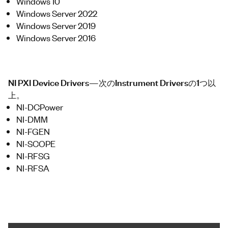
Windows 10
Windows Server 2022
Windows Server 2019
Windows Server 2016
NI PXI Device Drivers—次のInstrument Driversの1つ以
上。
NI-DCPower
NI-DMM
NI-FGEN
NI-SCOPE
NI-RFSG
NI-RFSA