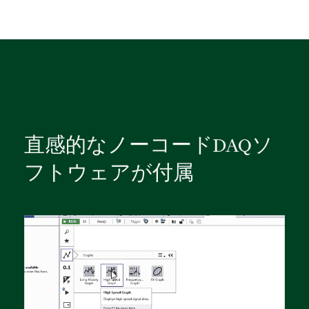
直感
的
な
ノー
コード
DAQ
ソ
フトウェア
が
付属