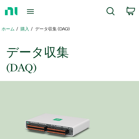
ホ
検索
ー
ム
ペ
ホーム
購入
データ収集 (DAQ)
ー
ジ
に
データ
収集
戻
る
(DAQ)