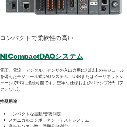
コンパクト
で
柔軟性
の
高い
NI CompactDAQシステム
電圧、電流、デジタル、センサの入出力用に70以上のモジュール
を備えたモジュール式DAQシステム。USBまたはイーサネットシ
ャーシでPCに接続可能です。堅牢な仕様およびパッシブ冷却 (フ
ァンなし)。
推奨用途
コンパクトな振動/音響測定
メカニカルコンポーネントテストシステム
高チャンネル数、同期分散測定