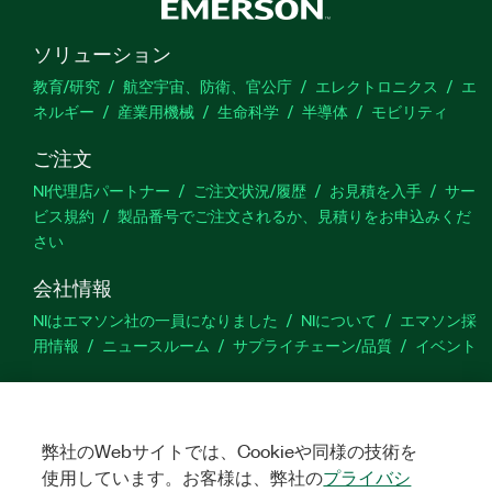
ソリューション
教育/研究
航空宇宙、防衛、官公庁
エレクトロニクス
エ
ネルギー
産業用機械
生命科学
半導体
モビリティ
ご注文
NI代理店パートナー
ご注文状況/履歴
お見積を入手
サー
ビス規約
製品番号でご注文されるか、見積りをお申込みくだ
さい
会社情報
NIはエマソン社の一員になりました
NIについて
エマソン採
用情報
ニュースルーム
サプライチェーン/品質
イベント
サポート
ダウンロード
製品ドキュメント
ディスカッションフォーラ
弊社のWebサイトでは、Cookieや同様の技術を
ム
製品のアクティブ化
サポートリクエスト
サイトに関
するご意見
使用しています。お客様は、弊社の
プライバシ