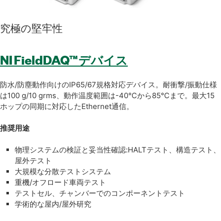
究極
の
堅牢性
NI FieldDAQ™デバイス
防水/防塵動作向けのIP65/67規格対応デバイス。耐衝撃/振動仕様
は100 g/10 grms、動作温度範囲は-40℃から85℃まで。最大15
ホップの同期に対応したEthernet通信。
推奨用途
物理システムの検証と妥当性確認:HALTテスト、構造テスト、
屋外テスト
大規模な分散テストシステム
重機/オフロード車両テスト
テストセル、チャンバーでのコンポーネントテスト
学術的な屋内/屋外研究