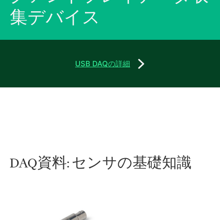
集
デバイス
USB DAQの詳細
DAQ
資料: センサ
の
基礎
知識