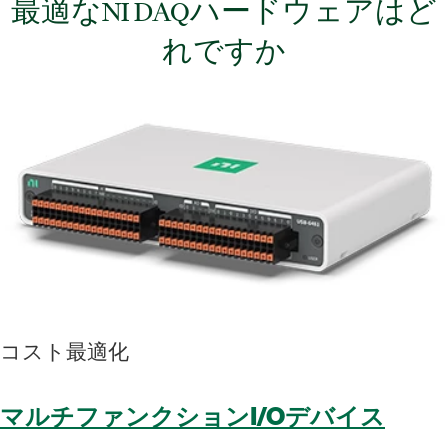
最適
な
NI DAQ
ハードウェア
は
ど
れ
ですか
コスト
最適化
マルチファンクションI/Oデバイス