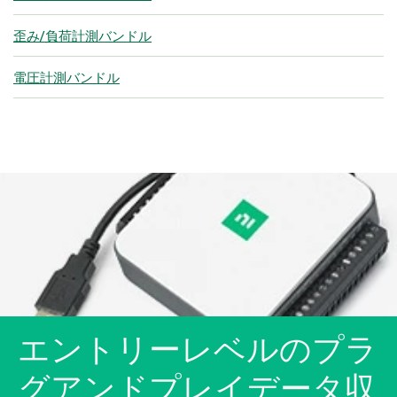
歪み/負荷計測バンドル
電圧計測バンドル
エントリー
レベル
の
プラ
グ
アンド
プ
レイ
データ
収