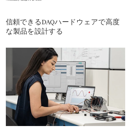
信頼
できる
DAQ
ハードウェア
で
高度
な
製品
を
設計
する