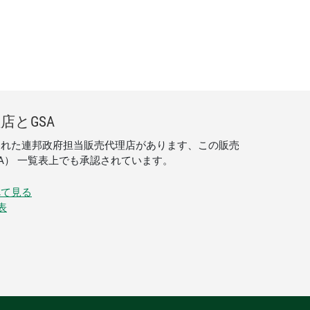
理店
と
GSA
された連邦政府担当販売代理店があります、この販売
A） 一覧表上でも承認されています。
べて見る
表