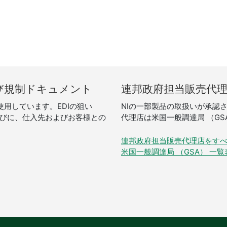
び
規制
ドキュメント
連邦
政府
担当
販売
代
使用しています。EDIの狙い
NIの一部製品の取扱いが承認
びに、仕入先およびお客様との
代理店は米国一般調達局 （GS
連邦政府担当販売代理店をす
米国一般調達局 （GSA） 一覧