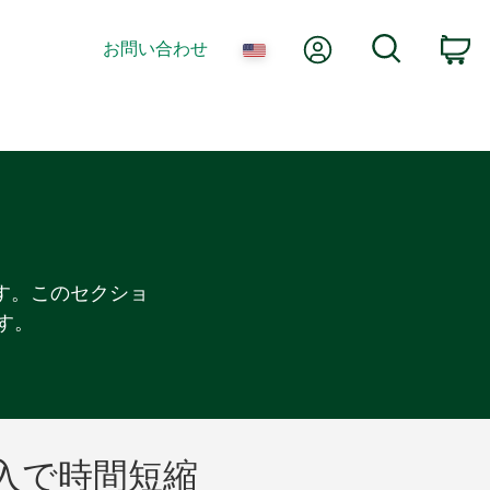
Myアカウント
検索
お問い合わせ
カ
す。このセクショ
す。
入
で
時間
短縮