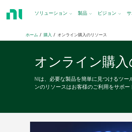
ホ
ー
ソリューション
製品
ビジョン
サ
ム
ペ
ー
ホーム
購入
オンライン購入のリソース
ジ
に
戻
オンライン
購入
る
NIは、必要な製品を簡単に見つけるツ
ンのリソースはお客様のご利用をサポー