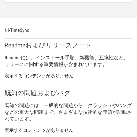
NI-
TimeSync
Readme
および
リリース
ノート
Readme
に
は、
インストール
手順、
新
機能、
互換性
など、
リリース
に関する
重要
情報
が
含
まれ
てい
ます。
表示するコンテンツがありません
既知
の
問題
および
バグ
既知
の
問題
に
は、
一般
的
な
問題
から、
クラッシュ
や
ハング
など
の
重大
な
問題
まで、
さまざま
な
技術
的
な
問題
が
記載
さ
れ
てい
ます。
表示するコンテンツがありません