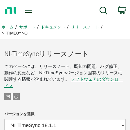
ホ
検索
ー
ム
ペ
ホーム
サポート
ドキュメント
リリースノート
ー
NI-TIMESYNC
ジ
に
戻
NI-
TimeSync
リリース
ノート
る
このページには、リリースノート、既知の問題、バグ修正、
動作の変更など、NI-TimeSyncバージョン固有のリリースに
関連する情報が含まれています。
ソフトウェアのダウンロー
ド >
バージョンを選択