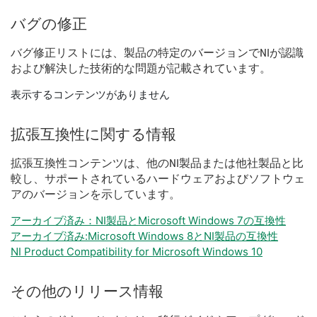
バグ
の
修正
バグ
修正
リスト
に
は、
製品
の
特定
の
バージョン
で
NI
が
認識
および
解決
した
技術
的
な
問題
が
記載
さ
れ
てい
ます。
表示するコンテンツがありません
拡張
互換性
に関する
情報
拡張
互換性
コンテンツ
は、
他の
NI
製品
または
他社
製品
と
比
較
し、
サポート
さ
れ
て
いる
ハードウェア
および
ソフトウェ
ア
の
バージョン
を
示し
てい
ます。
アーカイブ済み：NI製品とMicrosoft Windows 7の互換性
アーカイブ済み:Microsoft Windows 8とNI製品の互換性
NI Product Compatibility for Microsoft Windows 10
その他
の
リリース
情報