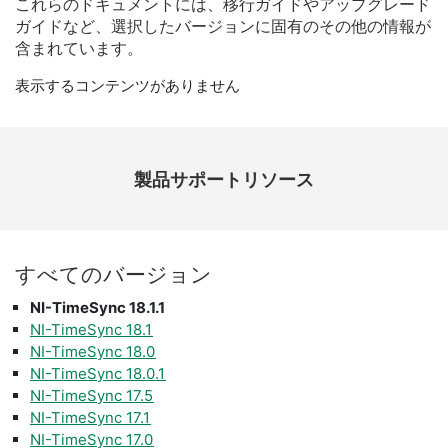
これらの
ドキュメント
に
は、
移行
ガイド
や
アップ
グレード
ガイド
など、
選択
した
バージョン
に
固有
の
その他
の
情報
が
含
まれ
てい
ます。
表示するコンテンツがありません
製品​サポート​リソース
すべて
の
バージョン
NI-TimeSync 18.1.1
NI-TimeSync 18.1
NI-TimeSync 18.0
NI-TimeSync 18.0.1
NI-TimeSync 17.5
NI-TimeSync 17.1
NI-TimeSync 17.0