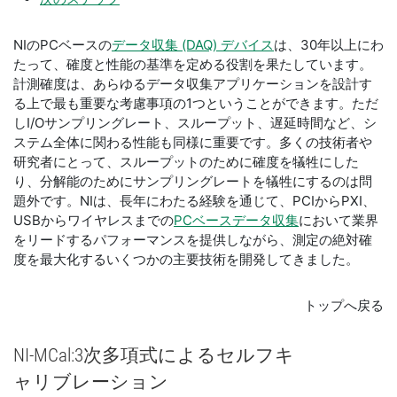
NIのPCベースの
データ収集 (DAQ) デバイス
は、30年以上にわ
たって、確度と性能の基準を定める役割を果たしています。
計測確度は、あらゆるデータ収集アプリケーションを設計す
る上で最も重要な考慮事項の1つということができます。ただ
しI/Oサンプリングレート、スループット、遅延時間など、シ
ステム全体に関わる性能も同様に重要です。多くの技術者や
研究者にとって、スループットのために確度を犠牲にした
り、分解能のためにサンプリングレートを犠牲にするのは問
題外です。NIは、長年にわたる経験を通じて、PCIからPXI、
USBからワイヤレスまでの
PCベースデータ収集
において業界
をリードするパフォーマンスを提供しながら、測定の絶対確
度を最大化するいくつかの主要技術を開発してきました。
トップへ戻る
NI-
MCal:3
次
多項式
による
セル
フキ
ャ
リ
ブ
レ
ー
ション