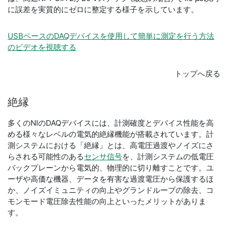
に誤差を実質的にゼロに整定する様子を示しています。
USBベースのDAQデバイスを使用して簡単に測定を行う方法
のビデオを視聴する
トップへ戻る
絶縁
多くのNIのDAQデバイスには、計測確度とデバイス性能を高
める様々なレベルの電気的絶縁機能が搭載されています。計
測システムにおける「絶縁」とは、高電圧過渡やノイズにさ
らされる可能性のある
センサ信号
を、計測システムの低電圧
バックプレーンから電気的、物理的に切り離すことです。ユ
ーザや高価な機器、データを有害な過渡電圧から保護するほ
か、ノイズイミュニティの向上やグランドループの除去、コ
モンモード電圧除去性能の向上といったメリットがありま
す。