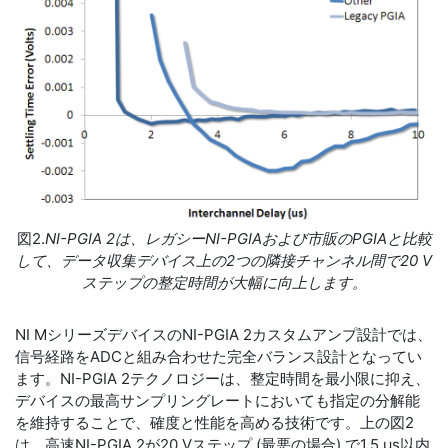
図2.
NI-PGIA 2は、レガシーNI-PGIAおよび市販のPGIAと比較
して、データ収集デバイス上の2つの隣接チャンネル間で20 V
ステップの整定時間が大幅に向上します。
NI MシリーズデバイスのNI-PGIA 2カスタムアンプ設計では、
信号経路をADCと組み合わせた完全バランス設計となってい
ます。NI-PGIA 2テクノロジーは、整定時間を最小限に抑え、
デバイスの最高サンプリングレートにおいても指定の分解能
を維持することで、確度と性能を高める技術です。上の図2
は、高速NI-PGIA 2が20 Vステップ (最悪の場合) で1.5 µs以内