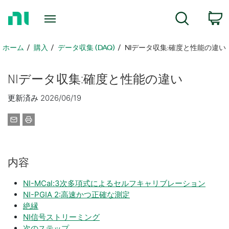
ホ
検索
ー
ム
ペ
ホーム
購入
データ収集 (DAQ)
NIデータ収集:確度と性能の違い
ー
ジ
NI
データ
収集:
確度
と
性能
の
違い
に
戻
更新済み 2026/06/19
る
内容
NI-MCal:3次多項式によるセルフキャリブレーション
NI-PGIA 2:高速かつ正確な測定
絶縁
NI信号ストリーミング
次のステップ