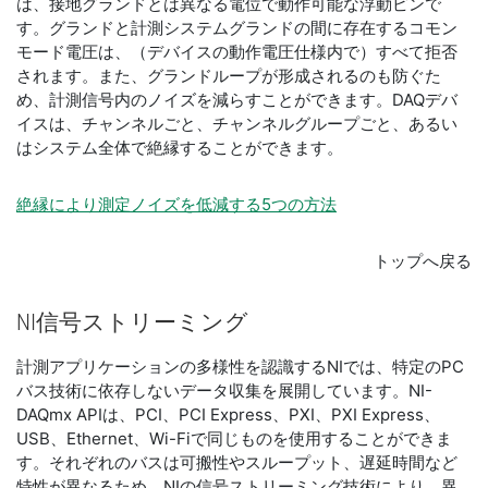
は、接地グランドとは異なる電位で動作可能な浮動ピンで
す。グランドと計測システムグランドの間に存在するコモン
モード電圧は、（デバイスの動作電圧仕様内で）すべて拒否
されます。また、グランドループが形成されるのも防ぐた
め、計測信号内のノイズを減らすことができます。DAQデバ
イスは、チャンネルごと、チャンネルグループごと、あるい
はシステム全体で絶縁することができます。
絶縁により測定ノイズを低減する5つの方法
トップへ戻る
NI
信号
ストリーミング
計測アプリケーションの多様性を認識するNIでは、特定のPC
バス技術に依存しないデータ収集を展開しています。NI-
DAQmx APIは、PCI、PCI Express、PXI、PXI Express、
USB、Ethernet、Wi-Fiで同じものを使用することができま
す。それぞれのバスは可搬性やスループット、遅延時間など
特性が異なるため、NIの信号ストリーミング技術により、異