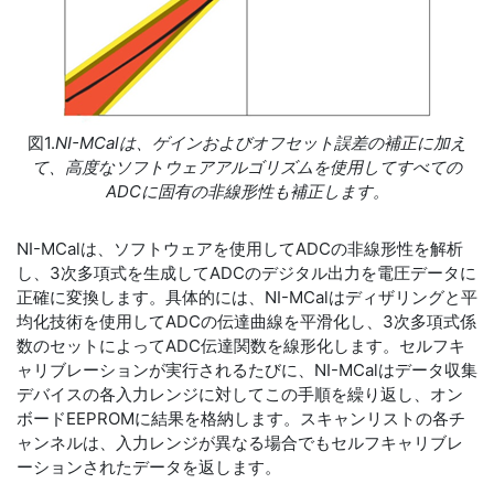
図1.
NI-MCalは、ゲインおよびオフセット誤差の補正に加え
て、高度なソフトウェアアルゴリズムを使用してすべての
ADCに固有の非線形性も補正します。
NI-MCalは、ソフトウェアを使用してADCの非線形性を解析
し、3次多項式を生成してADCのデジタル出力を電圧データに
正確に変換します。具体的には、NI-MCalはディザリングと平
均化技術を使用してADCの伝達曲線を平滑化し、3次多項式係
数のセットによってADC伝達関数を線形化します。セルフキ
ャリブレーションが実行されるたびに、NI-MCalはデータ収集
デバイスの各入力レンジに対してこの手順を繰り返し、オン
ボードEEPROMに結果を格納します。スキャンリストの各チ
ャンネルは、入力レンジが異なる場合でもセルフキャリブレ
ーションされたデータを返します。