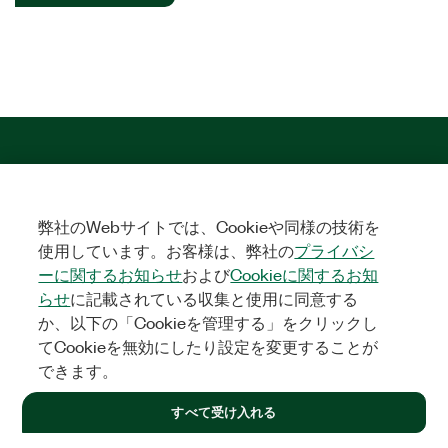
弊社のWebサイトでは、Cookieや同様の技術を
使用しています。お客様は、弊社の
プライバシ
ーに関するお知らせ
および
Cookieに関するお知
ソリューション
らせ
に記載されている収集と使用に同意する
教育/研究
航空宇宙、防衛、官公庁
エレクトロニクス
エ
か、以下の「Cookieを管理する」をクリックし
ネルギー
産業用機械
生命科学
半導体
モビリティ
てCookieを無効にしたり設定を変更することが
できます。
ご注文
NI代理店パートナー
ご注文状況/履歴
お見積を入手
サー
すべて受け入れる
ビス規約
製品番号でご注文されるか、見積りをお申込みくだ