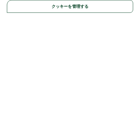
さい
クッキーを管理する
会社情報
NIはエマソン社の一員になりました
NIについて
エマソン採
用情報
ニュースルーム
サプライチェーン/品質
イベント
サポート
ダウンロード
製品ドキュメント
ディスカッションフォーラ
ム
製品のアクティブ化
サポートリクエスト
サイトに関
するご意見
Twitter
YouTube
Faceb
In
©
2026
NATIONAL INSTRUMENTS CORP. ALL RIGHTS RESERVED.
+1 877 388 1952
法令関連情報
|
IMPRINT
|
プライバシー
|
クッキーを管理する
United States