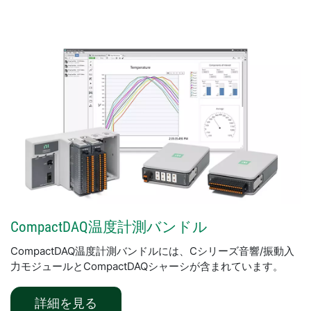
CompactDAQ
温度
計測
バンドル
CompactDAQ温度計測バンドルには、Cシリーズ音響/振動入
力モジュールとCompactDAQシャーシが含まれています。
​詳細​を見る