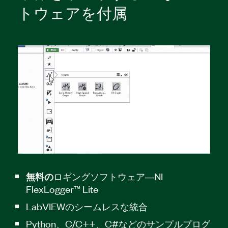
トウェア
を
付属
ロギングソフトウェア―NI
無料の
FlexLogger™ Lite
LabVIEWのシームレスな統合
Python、C/C++、C#などのサンプルプログ