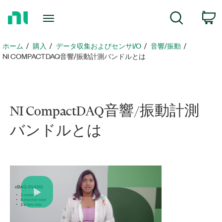
ホ
検索
ー
ム
ペ
ホーム
購入
データ収集およびセンサI/O
音響/振動
ー
NI COMPACTDAQ音響/振動計測バンドルとは
ジ
に
戻
る
NI CompactDAQ
音響/
振動
計測
バンドル
とは
Play