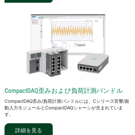
CompactDAQ
歪み
および
負荷
計測
バンドル
CompactDAQ歪み/負荷計測バンドルには、Cシリーズ音響/振
動入力モジュールとCompactDAQシャーシが含まれていま
す。
​詳細​を見る