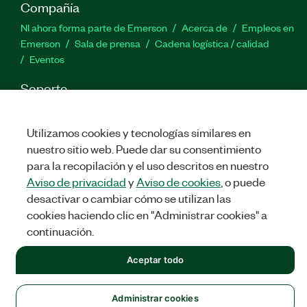
Compañía
NI ahora forma parte de Emerson
Acerca de
Empleos en
Emerson
Sala de prensa
Cadena logística / calidad
Eventos
Soporte
Descargas
Documentación de productos
Foros de
discusión
Activar un producto
Enviar solicitud de servicio
Utilizamos cookies y tecnologías similares en
Comentarios
nuestro sitio web. Puede dar su consentimiento
para la recopilación y el uso descritos en nuestro
Twitter
Facebook
LinkedIn
YouTu
In
Aviso de privacidad
y
Aviso de cookies
, o puede
desactivar o cambiar cómo se utilizan las
cookies haciendo clic en "Administrar cookies" a
continuación.
©
NATIONAL INSTRUMENTS CORP. TODOS LOS DERECHOS
RESERVADOS.
Aceptar todo
LEGAL
|
IMPRINT
|
PRIVACIDAD
|
Administrar cookies
Administrar cookies