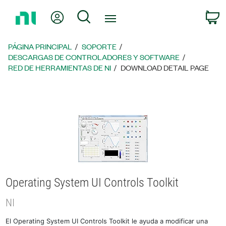
Regresar
Mi cuenta
Búsqueda
C
a
la
página
PÁGINA PRINCIPAL
SOPORTE
principal
DESCARGAS DE CONTROLADORES Y SOFTWARE
RED DE HERRAMIENTAS DE NI
DOWNLOAD DETAIL PAGE
Operating System UI Controls Toolkit
NI
El Operating System UI Controls Toolkit le ayuda a modificar una