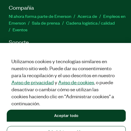
Compañía
NI ahora forma parte de Emerson
Acerca de
Empleos en
Emerson
Sala de prensa
Cadena logística / calidad
Eventos
Soporte
Descargas
Documentación de productos
Foros de
discusión
Activar un producto
Enviar solicitud de servicio
Utilizamos cookies y tecnologías similares en
Comentarios
nuestro sitio web. Puede dar su consentimiento
para la recopilación y el uso descritos en nuestro
Twitter
Facebook
LinkedIn
YouTu
In
Aviso de privacidad
y
Aviso de cookies
, o puede
desactivar o cambiar cómo se utilizan las
cookies haciendo clic en "Administrar cookies" a
continuación.
©
NATIONAL INSTRUMENTS CORP. TODOS LOS DERECHOS
RESERVADOS.
Aceptar todo
LEGAL
|
IMPRINT
|
PRIVACIDAD
|
Administrar cookies