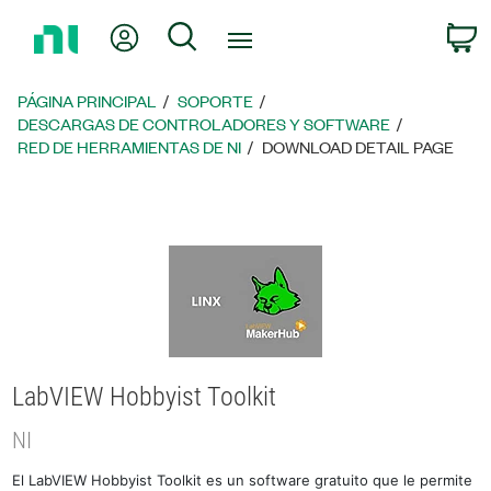
Regresar
Mi cuenta
Búsqueda
C
a
la
página
PÁGINA PRINCIPAL
SOPORTE
principal
DESCARGAS DE CONTROLADORES Y SOFTWARE
RED DE HERRAMIENTAS DE NI
DOWNLOAD DETAIL PAGE
LabVIEW Hobbyist Toolkit
NI
El LabVIEW Hobbyist Toolkit es un software gratuito que le permite