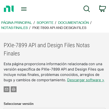
Regresar
C
Búsqueda
a
la
página
PÁGINA PRINCIPAL
SOPORTE
DOCUMENTACIÓN
principal
NOTAS FINALES
PXIE-7899 API AND DESIGN FILES
PXIe-7899 API and Design Files Notas
Finales
Esta página proporciona información relacionada con una
versión específica de PXIe-7899 API and Design Files que
incluye notas finales, problemas conocidos, arreglos de
bugs y cambios de comportamiento.
Descargar software >
Seleccionar versión