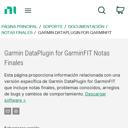
Regresar
C
Búsqueda
a
la
página
PÁGINA PRINCIPAL
SOPORTE
DOCUMENTACIÓN
principal
NOTAS FINALES
GARMIN DATAPLUGIN FOR GARMINFIT
Garmin DataPlugin for GarminFIT Notas
Finales
Esta página proporciona información relacionada con una
versión específica de Garmin DataPlugin for GarminFIT
que incluye notas finales, problemas conocidos, arreglos
de bugs y cambios de comportamiento.
Descargar
software >