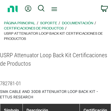
Regresar
Mi cuenta
Búsqueda
C
a
la
página
PÁGINA PRINCIPAL
SOPORTE
DOCUMENTACIÓN
principal
CERTIFICACIONES DE PRODUCTOS
USRP ATTENUATOR LOOP BACK KIT CERTIFICACIONES DE
PRODUCTOS
USRP Attenuator Loop Back Kit Certificaciones
de Productos
782781-01
SMA CABLE AND 30DB ATTENUATOR LOOP BACK KIT -
ETTUS RESEARCH
Símbolo
Descripción
Certificación