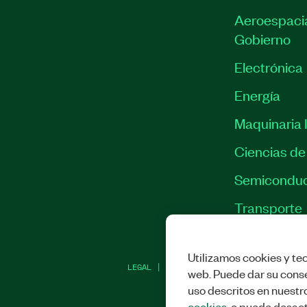
Aeroespacia
Gobierno
Electrónica
Energía
Maquinaria I
Ciencias de 
Semiconduc
Transporte
Utilizamos cookies y tec
LEGAL
|
IMPRINT
|
PRIVACIDAD
|
ADMINI
web. Puede dar su conse
uso descritos en nuestr
cookies
, o puede desact