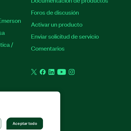
Documentación de productos
Foros de discusión
Emerson
Activar un producto
sa
Enviar solicitud de servicio
tica /
Comentarios
Twitter
Facebook
LinkedIn
YouTube
Instagram
 RESERVADOS.
Aceptar todo