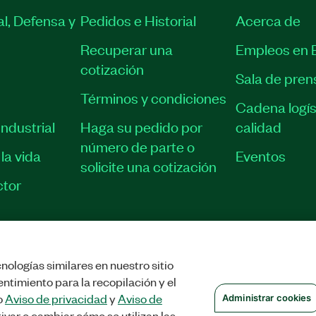
l, Defensa y
Pedidos e Historial
Acerca de
Recuperar una
Empleos en 
cotización
Sala de pren
Términos y condiciones
Cadena logís
ndustrial
Haga su pedido por
calidad
número de parte o
la vida
Eventos
solicite una cotización
tor
nologías similares en nuestro sitio
STRAR COOKIES
©
NATIONAL INSTRUMENTS CORP. TODOS LOS DERECHOS
ntimiento para la recopilación y el
o
Aviso de privacidad
y
Aviso de
Administrar cookies
ivar o cambiar cómo se utilizan las