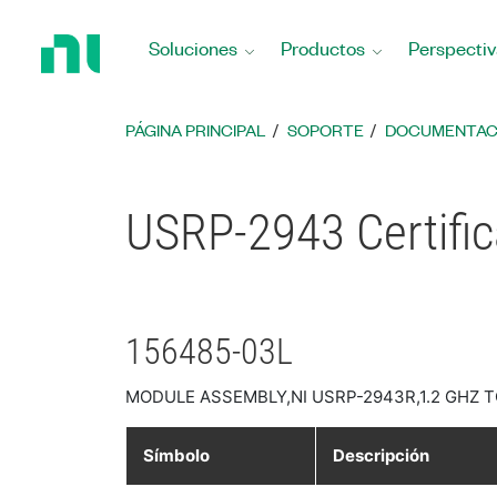
Regresar
a
Soluciones
Productos
Perspectiv
la
página
principal
PÁGINA PRINCIPAL
SOPORTE
DOCUMENTAC
USRP-2943 Certifi
156485-03L
MODULE ASSEMBLY,NI USRP-2943R,1.2 GHZ T
Símbolo
Descripción