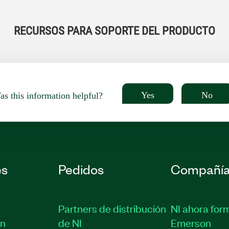
RECURSOS PARA SOPORTE DEL PRODUCTO
Yes
No
s this information helpful?
es
Pedidos
Compañí
Partners de distribución
NI ahora for
ón
de NI
Emerson