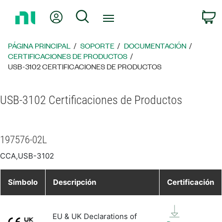
Regresar
Mi cuenta
Búsqueda
C
a
la
página
PÁGINA PRINCIPAL
SOPORTE
DOCUMENTACIÓN
principal
CERTIFICACIONES DE PRODUCTOS
USB-3102 CERTIFICACIONES DE PRODUCTOS
USB-3102 Certificaciones de Productos
197576-02L
CCA,USB-3102
Símbolo
Descripción
Certificación
EU & UK Declarations of