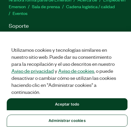
Emerson
Sala de prensa
Cadena logística / calidad
Eventos
Soporte
Descargas
Documentación de productos
Foros de
discusión
Activar un producto
Enviar solicitud de servicio
Comentarios
Utilizamos cookies y tecnologías similares en
nuestro sitio web. Puede dar su consentimiento
para la recopilación y el uso descritos en nuestro
Twitter
Facebook
LinkedIn
YouTu
In
Aviso de privacidad
y
Aviso de cookies
, o puede
desactivar o cambiar cómo se utilizan las cookies
haciendo clic en "Administrar cookies" a
©
NATIONAL INSTRUMENTS CORP. TODOS LOS DERECHOS
continuación.
RESERVADOS.
Aceptar todo
LEGAL
|
IMPRINT
|
PRIVACIDAD
|
Administrar cookies
Administrar cookies