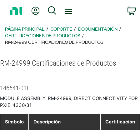
Regresar
Mi cuenta
Búsqueda
C
a
la
página
PÁGINA PRINCIPAL
SOPORTE
DOCUMENTACIÓN
principal
CERTIFICACIONES DE PRODUCTOS
RM-24999 CERTIFICACIONES DE PRODUCTOS
RM-24999 Certificaciones de Productos
146641-01L
MODULE ASSEMBLY, RM-24999, DIRECT CONNECTIVITY FOR
PXIE-4330/31
Símbolo
Descripción
Certificación