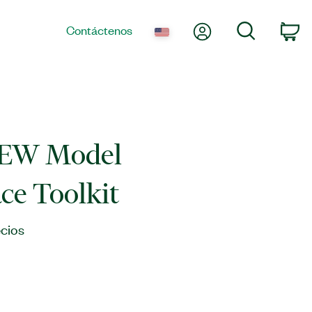
Mi cuenta
Búsqueda
Contáctenos
Ca
EW Model
ace Toolkit
cios