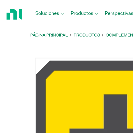
Regresar
a
Soluciones
Productos
Perspectiva
la
página
principal
PÁGINA PRINCIPAL
PRODUCTOS
COMPLEMEN