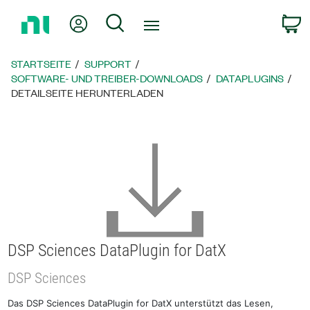
Zurück
Mein Konto
Suche
W
zur
Startseite
STARTSEITE
SUPPORT
SOFTWARE- UND TREIBER-DOWNLOADS
DATAPLUGINS
DETAILSEITE HERUNTERLADEN
DSP Sciences DataPlugin for DatX
DSP Sciences
Das DSP Sciences DataPlugin for DatX unterstützt das Lesen,