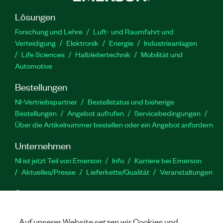
Lösungen
Forschung und Lehre
Luft- und Raumfahrt und
Verteidigung
Elektronik
Energie
Industrieanlagen
Life Sciences
Halbleitertechnik
Mobilität und
Automotive
Bestellungen
NI-Vertriebspartner
Bestellstatus und bisherige
Bestellungen
Angebot aufrufen
Servicebedingungen
Über die Artikelnummer bestellen oder ein Angebot anfordern
Unternehmen
NI ist jetzt Teil von Emerson
Info
Karriere bei Emerson
Aktuelles/Presse
Lieferkette/Qualität
Veranstaltungen
Support
Downloads
Produktdokumentation
Diskussionsforen
Produktaktivierung
Serviceanfrage stellen
Feedback
Auf unserer Website setzen wir Cookies und