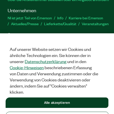
Unternehmen
NI ist jetzt Teil von Emerson
Info
Karriere bei Emerson
Aktuelles/Presse
Lieferkette/Qualität
Veranstaltungen
Support
Downloads
Produktdokumentation
Diskussionsforen
Produktaktivierung
Serviceanfrage stellen
Feedback
Auf unserer Website setzen wir Cookies und
zur Website
ähnliche Technologien ein. Sie können der in
unserer
Datenschutzerklärung
und in den
Cookie-Hinweisen
beschriebenen Erfassung
YouTube
Twitter
Facebook
Linked
In
von Daten und Verwendung zustimmen oder die
Verwendung von Cookies deaktivieren oder
ändern, indem Sie auf "Cookies verwalten"
©
2026
NATIONAL INSTRUMENTS CORP. ALLE RECHTE
klicken.
VORBEHALTEN.
+1 877 388 1952
Alle akzeptieren
RECHTLICHE HINWEISE
|
IMPRINT
|
DATENSCHUTZ
|
Cookies
verwalten
United States